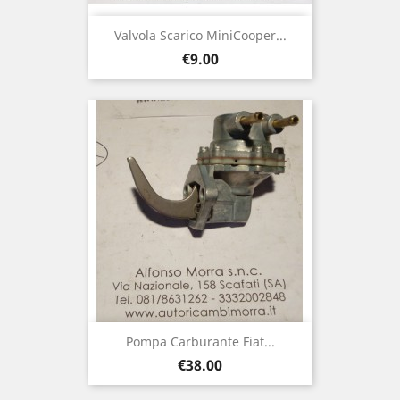
Valvola Scarico MiniCooper...
Price
€9.00
Pompa Carburante Fiat...
Price
€38.00