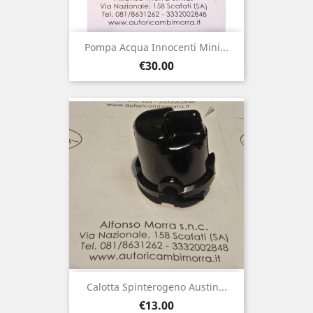
Pompa Acqua Innocenti Mini...
Price
€30.00
Calotta Spinterogeno Austin...
Price
€13.00