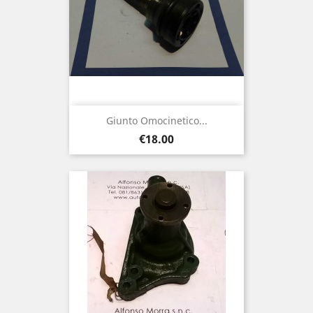
Giunto Omocinetico...
Price
€18.00