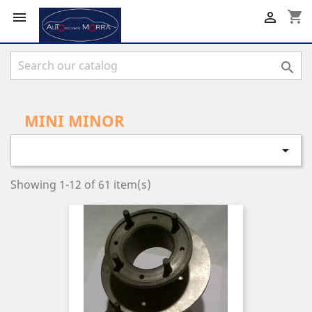
shopping_cart



MINI MINOR

Showing 1-12 of 61 item(s)