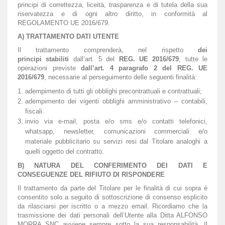
principi di correttezza, liceità, trasparenza e di tutela della sua
riservatezza e di ogni altro diritto, in conformità al
REGOLAMENTO UE 2016/679.
A) TRATTAMENTO DATI UTENTE
Il trattamento comprenderà, nel rispetto
dei
principi
stabiliti
dall’art. 5 del
REG. UE 2016/679
, tutte le
operazioni previste
dall’art. 4 paragrafo 2 del REG. UE
2016/679
, necessarie al perseguimento delle seguenti finalità:
adempimento di tutti gli obblighi precontrattuali e contrattuali;
adempimento dei vigenti obblighi amministrativo – contabili,
fiscali.
invio via e-mail, posta e/o sms e/o contatti telefonici,
whatsapp, newsletter, comunicazioni commerciali e/o
materiale pubblicitario su servizi resi dal Titolare analoghi a
quelli oggetto del contratto.
B) NATURA DEL CONFERIMENTO DEI DATI E
CONSEGUENZE DEL RIFIUTO DI RISPONDERE
Il trattamento da parte del Titolare per le finalità di cui sopra è
consentito solo a seguito di sottoscrizione di consenso esplicito
da rilasciarsi per iscritto o a mezzo email. Ricordiamo che la
trasmissione dei dati personali dell’Utente alla Ditta ALFONSO
MORRA SNC avviene sempre sotto la sua responsabilità. Il