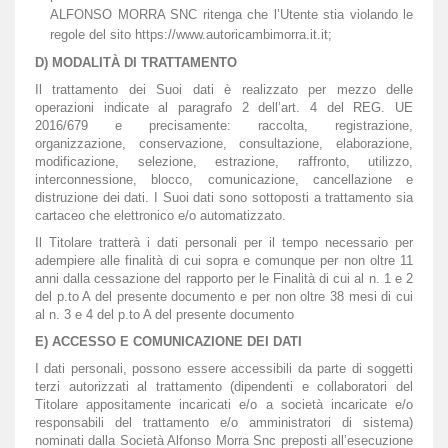
ALFONSO MORRA SNC ritenga che l’Utente stia violando le
regole del sito https://www.autoricambimorra.it.it;
D) MODALITÀ DI TRATTAMENTO
Il trattamento dei Suoi dati è realizzato per mezzo delle
operazioni indicate al paragrafo 2 dell’art. 4 del REG. UE
2016/679 e precisamente: raccolta, registrazione,
organizzazione, conservazione, consultazione, elaborazione,
modificazione, selezione, estrazione, raffronto, utilizzo,
interconnessione, blocco, comunicazione, cancellazione e
distruzione dei dati. I Suoi dati sono sottoposti a trattamento sia
cartaceo che elettronico e/o automatizzato.
Il Titolare tratterà i dati personali per il tempo necessario per
adempiere alle finalità di cui sopra e comunque per non oltre 11
anni dalla cessazione del rapporto per le Finalità di cui al n. 1 e 2
del p.to A del presente documento e per non oltre 38 mesi di cui
al n. 3 e 4 del p.to A del presente documento
E) ACCESSO E COMUNICAZIONE DEI DATI
I dati personali, possono essere accessibili da parte di soggetti
terzi autorizzati al trattamento (dipendenti e collaboratori del
Titolare appositamente incaricati e/o a società incaricate e/o
responsabili del trattamento e/o amministratori di sistema)
nominati dalla Società Alfonso Morra Snc preposti all’esecuzione