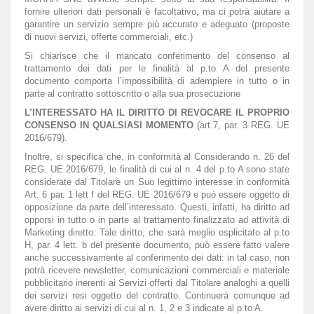
fornire ulteriori dati personali è facoltativo, ma ci potrà aiutare a
garantire un servizio sempre più accurato e adeguato (proposte
di nuovi servizi, offerte commerciali, etc.)
Si chiarisce che il mancato conferimento del consenso al
trattamento dei dati per le finalità al p.to A del presente
documento comporta l’impossibilità di adempiere in tutto o in
parte al contratto sottoscritto o alla sua prosecuzione
L’INTERESSATO HA IL DIRITTO DI REVOCARE IL PROPRIO
CONSENSO IN QUALSIASI MOMENTO
(art.7, par. 3 REG. UE
2016/679).
Inoltre, si specifica che, in conformità al Considerando n. 26 del
REG. UE 2016/679, le finalità di cui al n. 4 del p.to A sono state
considerate dal Titolare un Suo legittimo interesse in conformità
Art. 6 par. 1 lett f del REG. UE 2016/679 e può essere oggetto di
opposizione da parte dell’interessato. Questi, infatti, ha diritto ad
opporsi in tutto o in parte al trattamento finalizzato ad attività di
Marketing diretto. Tale diritto, che sarà meglio esplicitato al p.to
H, par. 4 lett. b del presente documento, può essere fatto valere
anche successivamente al conferimento dei dati: in tal caso, non
potrà ricevere newsletter, comunicazioni commerciali e materiale
pubblicitario inerenti ai Servizi offerti dal Titolare analoghi a quelli
dei servizi resi oggetto del contratto. Continuerà comunque ad
avere diritto ai servizi di cui al n. 1, 2 e 3 indicate al p.to A.