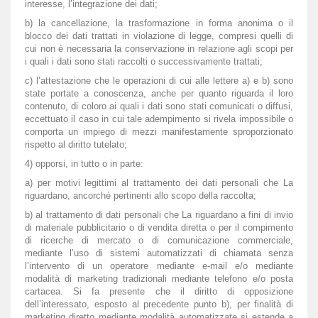
interesse, l’integrazione dei dati;
b) la cancellazione, la trasformazione in forma anonima o il
blocco dei dati trattati in violazione di legge, compresi quelli di
cui non è necessaria la conservazione in relazione agli scopi per
i quali i dati sono stati raccolti o successivamente trattati;
c) l’attestazione che le operazioni di cui alle lettere a) e b) sono
state portate a conoscenza, anche per quanto riguarda il loro
contenuto, di coloro ai quali i dati sono stati comunicati o diffusi,
eccettuato il caso in cui tale adempimento si rivela impossibile o
comporta un impiego di mezzi manifestamente sproporzionato
rispetto al diritto tutelato;
4) opporsi, in tutto o in parte:
a) per motivi legittimi al trattamento dei dati personali che La
riguardano, ancorché pertinenti allo scopo della raccolta;
b) al trattamento di dati personali che La riguardano a fini di invio
di materiale pubblicitario o di vendita diretta o per il compimento
di ricerche di mercato o di comunicazione commerciale,
mediante l’uso di sistemi automatizzati di chiamata senza
l’intervento di un operatore mediante e-mail e/o mediante
modalità di marketing tradizionali mediante telefono e/o posta
cartacea. Si fa presente che il diritto di opposizione
dell’interessato, esposto al precedente punto b), per finalità di
marketing diretto mediante modalità automatizzate si estende a