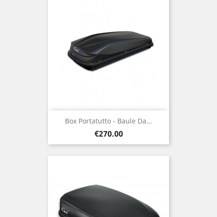
Box Portatutto - Baule Da...
Price
€270.00