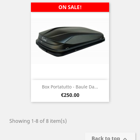
ON SALE!
Box Portatutto - Baule Da...
Price
€250.00
Showing 1-8 of 8 item(s)
Back to top
