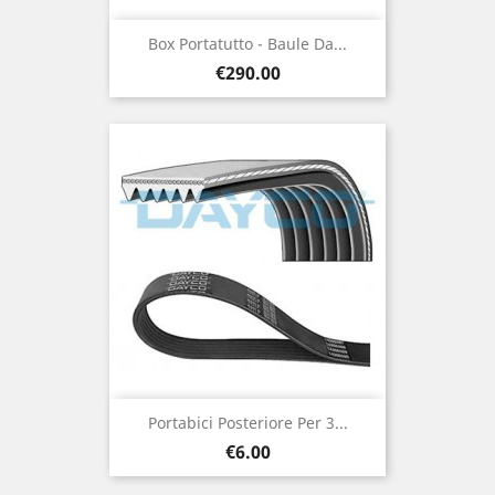
Box Portatutto - Baule Da...
Price
€290.00
Portabici Posteriore Per 3...
Price
€6.00