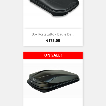
Box Portatutto - Baule Da...
Price
€175.00
ON SALE!