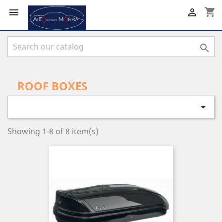
shopping_cart



ROOF BOXES

Showing 1-8 of 8 item(s)