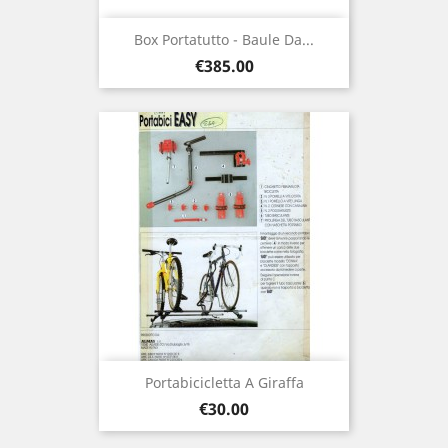
Box Portatutto - Baule Da...
Price
€385.00
Portabicicletta A Giraffa
Price
€30.00