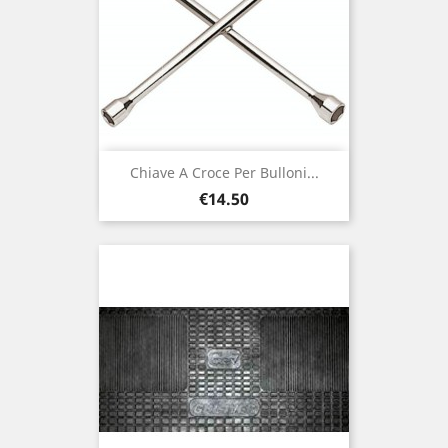
Chiave A Croce Per Bulloni...
Price
€14.50