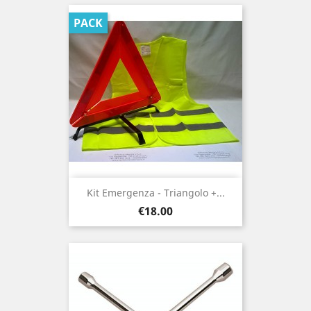
PACK
Kit Emergenza - Triangolo +...
Price
€18.00