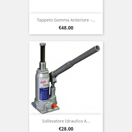
Tappeto Gomma Anteriore -...
Price
€48.00
Sollevatore Idraulico A...
Price
€28.00