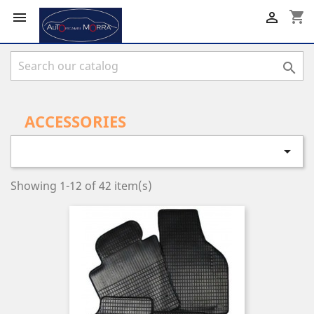
shopping_cart



ACCESSORIES

Showing 1-12 of 42 item(s)