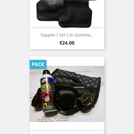
Tappeti ( Set ) In Gomma...
Price
€24.00
PACK