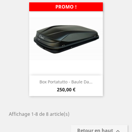
PROMO !
Box Portatutto - Baule Da...
Prix
250,00 €
Affichage 1-8 de 8 article(s)
Retour en haut
