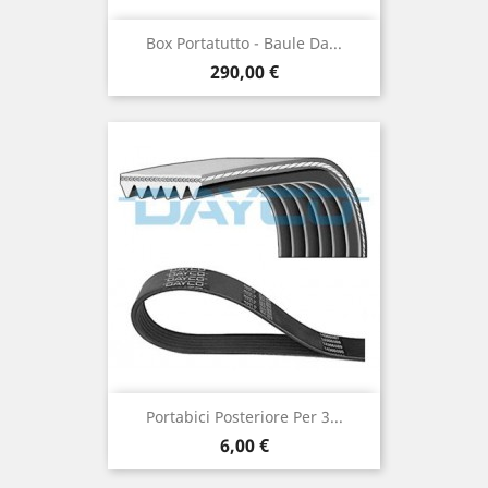
Box Portatutto - Baule Da...
Prix
290,00 €
Portabici Posteriore Per 3...
Prix
6,00 €