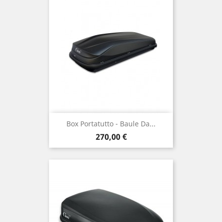
Box Portatutto - Baule Da...
Prix
270,00 €