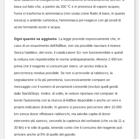
basa sul fatto che, a partire da 200 °C e in presenza di vapore acqueo,
l'urea si trasforma in ammoniaca (non usata come fluido di base, in quanto
tossica) e anidride carbonica; l'ammoniaca poi reagisce con gli ossidi di
azoto formando azoto e acqua.
Ogni quanto va aggiunto
. La legge prevede espressamente che, in
caso di un esaurimento dell’AdBlue, non sia possibile riavviare il motore.
Senza l’additivo, del resto, il catalizzatore Scr non funzionerebbe e quindi
la vettura non rispetterebbe le norme antinquinamento. Almeno 2.400 km
prima che il reagente si consumi per intero, un avviso indica la
percorrenza residua possibile. Se non si provvede al rabbocco, la
segnalazione si fa più perentoria; successivamente compare un
messaggio con il numero di avviamenti consentiti (esclusi quelli gestiti
dallo Start&Stop). Inoltre, di solito, le vetture riportano nel computer di
bordo l'autonomia con la riserva di AdBlue disponibile o anche un vero e
proprio indicatore di livello. In genere si possono percorrere oltre 10.000
km senza dover effettuare rabbocchi, ma talvolta capita di dover
intervenire più spesso, secondo la capienza del serbatoio (che va da 11 a
30 litri) e lo stile di guida, tenendo conto che il consumo del reagente può
arrivare anche al 5% di quello del gasolio.