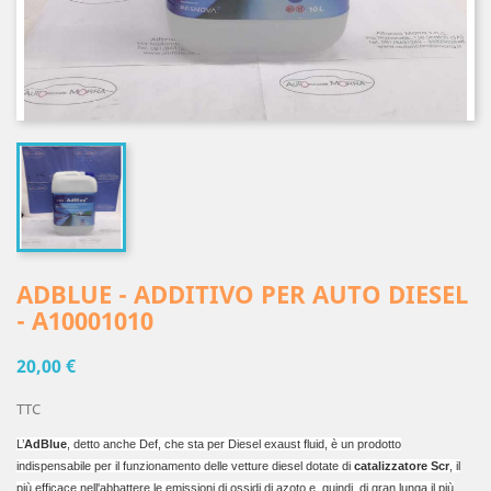
ADBLUE - ADDITIVO PER AUTO DIESEL
- A10001010
20,00 €
TTC
L’
AdBlue
, detto anche Def, che sta per Diesel exaust fluid, è un prodotto
indispensabile per il funzionamento delle vetture diesel dotate di
catalizzatore Scr
, il
più efficace nell'abbattere le emissioni di ossidi di azoto e, quindi, di gran lunga il più