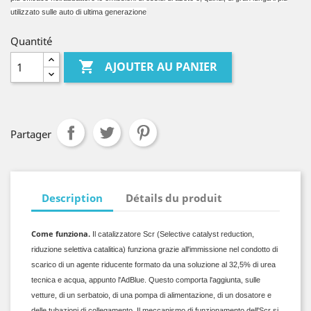
utilizzato sulle auto di ultima generazione
Quantité

AJOUTER AU PANIER
Partager
Description
Détails du produit
Come funziona.
Il catalizzatore Scr (Selective catalyst reduction,
riduzione selettiva catalitica) funziona grazie all'immissione nel condotto di
scarico di un agente riducente formato da una soluzione al 32,5% di urea
tecnica e acqua, appunto l'AdBlue. Questo comporta l'aggiunta, sulle
vetture, di un serbatoio, di una pompa di alimentazione, di un dosatore e
delle tubazioni di collegamento. Il meccanismo di funzionamento dell'Scr si