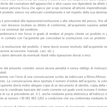
ifiche del costruttore dell’apparecchio o altre cause non dipendenti da difetti 
tore persona fisica che agisce per scopi estranei all’attività imprenditorial
 il prodotto stesso sia utilizzato correttamente e nel rispetto della sua desti
it provvederà alla riparazione/sostituzione o alla riduzione del prezzo, fino al
non dovesse risultare un difetto di conformità, all’acquirente saranno addebitat
o se sostenuti dal venditore.
ambimorra.it non fosse in grado di rendere al proprio cliente un prodotto in ga
à in contatto con l’acquirente per concordare la sostituzione con un prodotto
 la restituzione del prodotto, il bene dovrà essere restituito dall’acquirente ne
zione accessoria: manuali, cavi, etc.).
danni derivanti da eventuali ritardi nella riparazione dovuti a terzi.
ere dal presente contratto senza alcuna penalità e senza obbligo di motivazi
dotti.
cquirente con l’invio di una comunicazione scritta da indirizzare a Morra Alfons
o. La comunicazione deve riportare il numero d’ordine dell’acquisto, la volont
 l’acquirente dovrà inoltre allegare copia di un documento di identità, copia del
sia le coordinate bancarie del conto corrente sul quale vorrà ricevere il rimbo
 di cui al precedente art. 4.1. anche mediante posta elettronica all’indirizz
nte al numero +39 081 863 1262 a condizione che sia confermata mediante let
a mezzo di lettera raccomandata con avviso di ricevimento, storeautorica