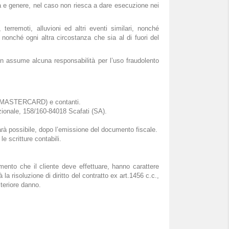
ra e genere, nel caso non riesca a dare esecuzione nei
terremoti, alluvioni ed altri eventi similari, nonché
, nonché ogni altra circostanza che sia al di fuori del
non assume alcuna responsabilità per l’uso fraudolento
A o MASTERCARD) e contanti.
azionale, 158/160-84018 Scafati (SA).
sarà possibile, dopo l’emissione del documento fiscale.
le scritture contabili.
amento che il cliente deve effettuare, hanno carattere
a risoluzione di diritto del contratto ex art.1456 c.c.,
lteriore danno.