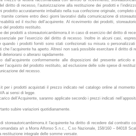
del diritto di recesso, l’autorizzazione alla restituzione dei prodotti e l’indiriz
ni prodotto accuratamente imballato nella sua confezione originale, completo d
tramite corriere entro dieci giorni lavorativi dalla comunicazione di storeaut
sabilità ed il rischio dell’acquirente. Al ricevimento dei prodotti, storeautor
o del prodotto restituito.
e dei prodotti a storeautoricambimorra.it in caso di esercizio del diritto di re
essenziale per l’esercizio del diritto di recesso. Inoltre in alcuni casi, e
lare quando i prodotti forniti sono stati confezionati su misura o personalizzat
lati che l’acquirente ha aperto. Altresì non sarà possibile esercitare il diritto di
i deteriorarsi o alterarsi rapidamente.
tato dall’acquirente conformemente alle disposizioni del presente articolo
r l’acquisto del prodotto restituito, ad esclusione delle sole spese di restituz
unicazione del recesso.
t per i prodotti acquistati il prezzo indicato nel catalogo online al momento i
A ai sensi di legge.
carico dell’Acquirente, saranno applicate secondo i prezzi indicati nell’apposit
.
rtanto subire variazioni quotidianamente.
 storeautoricambimorra.it l'acquirente ha diritto di recedere dal contratto c
comandata a/r a Morra Alfonso S.n.c., C.so Nazionale, 158/160 – 84018 Scafati
a restituzione integrale delle somme versate.