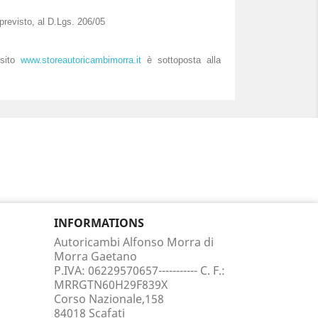
 previsto, al D.Lgs. 206/05
 sito
www.storeautoricambimorra.it
è sottoposta alla
INFORMATIONS
Autoricambi Alfonso Morra di
Morra Gaetano
P.IVA: 06229570657----------- C. F.:
MRRGTN60H29F839X
Corso Nazionale,158
84018 Scafati