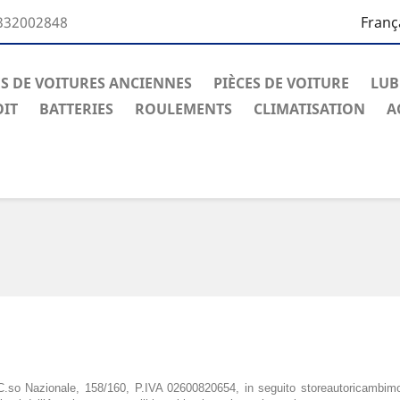
332002848
Franç
ES DE VOITURES ANCIENNES
PIÈCES DE VOITURE
LUB
OIT
BATTERIES
ROULEMENTS
CLIMATISATION
A
C.so Nazionale, 158/160, P.IVA 02600820654, in seguito storeautoricambimor