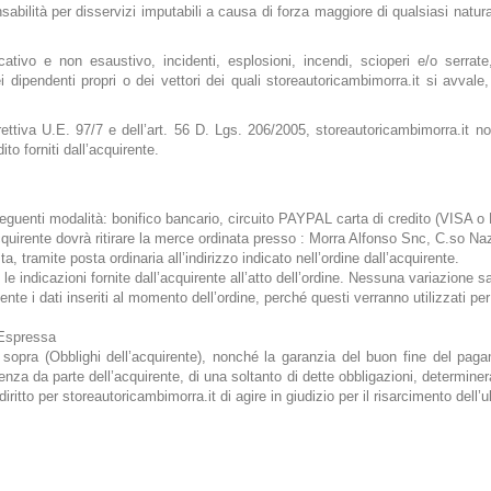
bilità per disservizi imputabili a causa di forza maggiore di qualsiasi natu
tivo e non esaustivo, incidenti, esplosioni, incendi, scioperi e/o serrate, 
 dipendenti propri o dei vettori dei quali storeautoricambimorra.it si avvale
rettiva U.E. 97/7 e dell’art. 56 D. Lgs. 206/2005, storeautoricambimorra.it 
ito forniti dall’acquirente.
e seguenti modalità: bonifico bancario, circuito PAYPAL carta di credito (VIS
cquirente dovrà ritirare la merce ordinata presso : Morra Alfonso Snc, C.so N
ta, tramite posta ordinaria all’indirizzo indicato nell’ordine dall’acquirente.
e indicazioni fornite dall’acquirente all’atto dell’ordine. Nessuna variazione 
nte i dati inseriti al momento dell’ordine, perché questi verranno utilizzati per 
 Espressa
ui sopra (Obblighi dell’acquirente), nonché la garanzia del buon fine del pag
a da parte dell’acquirente, di una soltanto di dette obbligazioni, determinerà l
iritto per storeautoricambimorra.it di agire in giudizio per il risarcimento dell’u