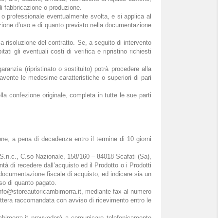
di fabbricazione o produzione.
e o professionale eventualmente svolta, e si applica al
nazione d’uso e di quanto previsto nella documentazione
la risoluzione del contratto. Se, a seguito di intervento
i gli eventuali costi di verifica e ripristino richiesti
ranzia (ripristinato o sostituito) potrà procedere alla
 avente le medesime caratteristiche o superiori di pari
lla confezione originale, completa in tutte le sue parti
one, a pena di decadenza entro il termine di 10 giorni
o S.n.c., C.so Nazionale, 158/160 – 84018 Scafati (Sa),
à di recedere dall’acquisto ed il Prodotto o i Prodotti
la documentazione fiscale di acquisto, ed indicare sia un
rso di quanto pagato.
o info@storeautoricambimorra.it, mediante fax al numero
tera raccomandata con avviso di ricevimento entro le
mbimorra.it provvederà a comunicare telefonicamente