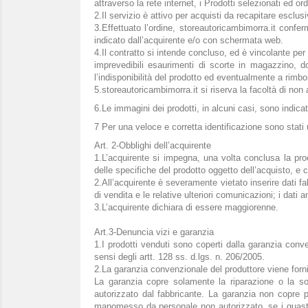
attraverso la rete internet, i Prodotti selezionati ed ord
2.Il servizio è attivo per acquisti da recapitare esclusi
3.Effettuato l’ordine, storeautoricambimorra.it confer
indicato dall’acquirente e/o con schermata web.
4.Il contratto si intende concluso, ed è vincolante per
imprevedibili esaurimenti di scorte in magazzino, 
l’indisponibilità del prodotto ed eventualmente a rim
5.storeautoricambimorra.it si riserva la facoltà di non
6.Le immagini dei prodotti, in alcuni casi
7 Per una veloce e corretta identificazione sono stati u
Art. 2-Obblighi dell’acquirente
1.L’acquirente si impegna, una volta conclusa la pro
delle specifiche del prodotto oggetto dell’acquisto, e c
2.All’acquirente è severamente vietato inserire dati fa
di vendita e le relative ulteriori comunicazioni; i dati
3.L’acquirente dichiara di essere maggiorenne.
Art.3-Denuncia vizi e garanzia
1.I prodotti venduti sono coperti dalla garanzia conven
sensi degli artt. 128 ss. d.lgs. n. 206/2005.
2.La garanzia convenzionale del produttore viene fornit
La garanzia copre solamente la riparazione o la sostit
autorizzato dal fabbricante. La garanzia non copre p
manomesso da personale non autorizzato, se i guasti so