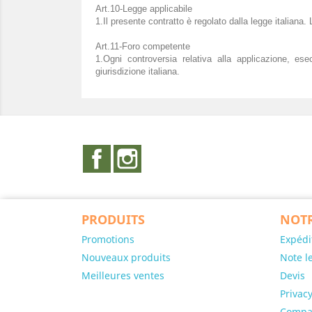
Art.10-Legge applicabile
1.Il presente contratto è regolato dalla legge italiana
Art.11-Foro competente
1.Ogni controversia relativa alla applicazione, ese
giurisdizione italiana.
Facebook
Instagram
PRODUITS
NOTR
Promotions
Expédi
Nouveaux produits
Note l
Meilleures ventes
Devis
Privacy
Compa