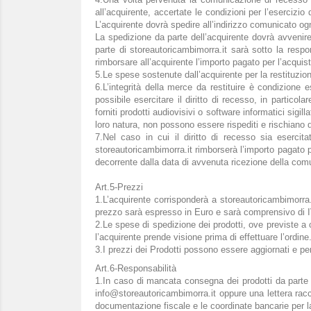
all’acquirente, accertate le condizioni per l’esercizio 
L’acquirente dovrà spedire all’indirizzo comunicato og
La spedizione da parte dell’acquirente dovrà avvenire 
parte di storeautoricambimorra.it sarà sotto la respon
rimborsare all’acquirente l’importo pagato per l’acquist
5.Le spese sostenute dall’acquirente per la restituzion
6.L’integrità della merce da restituire è condizione 
possibile esercitare il diritto di recesso, in partico
forniti prodotti audiovisivi o software informatici sigil
loro natura, non possono essere rispediti e rischiano d
7.Nel caso in cui il diritto di recesso sia eserci
storeautoricambimorra.it rimborserà l’importo pagato pe
decorrente dalla data di avvenuta ricezione della com
Art.5-Prezzi
1.L’acquirente corrisponderà a storeautoricambimorra.i
prezzo sarà espresso in Euro e sarà comprensivo di IV
2.Le spese di spedizione dei prodotti, ove previste a 
l’acquirente prende visione prima di effettuare l’ordine
3.I prezzi dei Prodotti possono essere aggiornati e pe
Art.6-Responsabilità
1.In caso di mancata consegna dei prodotti da parte di
info@storeautoricambimorra.it oppure una lettera rac
documentazione fiscale e le coordinate bancarie per l