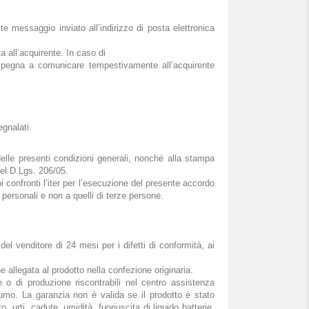
te messaggio inviato all’indirizzo di posta elettronica
a all’acquirente. In caso di
impegna a comunicare tempestivamente all’acquirente
segnalati.
elle presenti condizioni generali, nonché alla stampa
del D.Lgs. 206/05.
i confronti l’iter per l’esecuzione del presente accordo
i personali e non a quelli di terze persone.
del venditore di 24 mesi per i difetti di conformità, ai
 allegata al prodotto nella confezione originaria.
one o di produzione riscontrabili nel centro assistenza
sumo. La garanzia non è valida se il prodotto è stato
urti, cadute, umidità, fuoriuscita di liquido batterie,