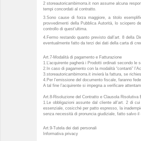
2 storeautoricambimorra.it non assume alcuna responsa
tempi concordati al contratto.
3.Sono cause di forza maggiore, a titolo esemplifica
provvedimenti della Pubblica Autorità, lo sciopero dei
controllo di quest’ultima.
4.Fermo restando quanto previsto dall’art. 8 della Di
eventualmente fatto da terzi dei dati della carta di cred
Art.7-Modalità di pagamento e Fatturazione
1.L’acquirente pagherà i Prodotti ordinati secondo l
2.In caso di pagamento con la modalità “contanti” l’A
3.storeautoricambimorra.it invierà la fattura, se richies
4.Per l’emissione del documento fiscale, faranno fede l
A tal fine l’acquirente si impegna a verificare attentame
Art.8-Risoluzione del Contratto e Clausola Risolutiva
1.Le obbligazioni assunte dal cliente all’art. 2 di c
essenziale, cosicché per patto espresso, la inadempienz
senza necessità di pronuncia giudiziale, fatto salvo il d
Art.9-Tutela dei dati personali
Informativa privacy