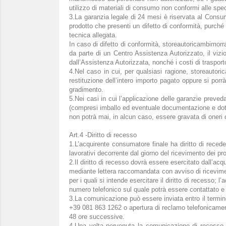
utilizzo di materiali di consumo non conformi alle spec
3.La garanzia legale di 24 mesi è riservata al Consuma
prodotto che presenti un difetto di conformità, purché
tecnica allegata.
In caso di difetto di conformità, storeautoricambimorra.
da parte di un Centro Assistenza Autorizzato, il vizio 
dall’Assistenza Autorizzata, nonché i costi di trasport
4.Nel caso in cui, per qualsiasi ragione, storeautoric
restituzione dell’intero importo pagato oppure si porr
gradimento.
5.Nei casi in cui l’applicazione delle garanzie preveda
(compresi imballo ed eventuale documentazione e dota
non potrà mai, in alcun caso, essere gravata di oneri o 
Art.4 -Diritto di recesso
1.L’acquirente consumatore finale ha diritto di reced
lavorativi decorrente dal giorno del ricevimento dei pro
2.Il diritto di recesso dovrà essere esercitato dall’a
mediante lettera raccomandata con avviso di riceviment
per i quali si intende esercitare il diritto di recesso;
numero telefonico sul quale potrà essere contattato e 
3.La comunicazione può essere inviata entro il termine
+39 081 863 1262 o apertura di reclamo telefonicame
48 ore successive.
4.Una volta pervenuta la comunicazione di recesso 