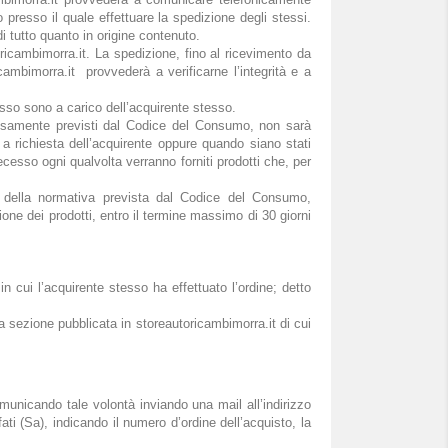
zo presso il quale effettuare la spedizione degli stessi.
i tutto quanto in origine contenuto.
oricambimorra.it. La spedizione, fino al ricevimento da
icambimorra.it provvederà a verificarne l’integrità e a
cesso sono a carico dell’acquirente stesso.
spressamente previsti dal Codice del Consumo, non sarà
i a richiesta dell’acquirente oppure quando siano stati
 recesso ogni qualvolta verranno forniti prodotti che, per
 e della normativa prevista dal Codice del Consumo,
ione dei prodotti, entro il termine massimo di 30 giorni
n cui l’acquirente stesso ha effettuato l’ordine; detto
a sezione pubblicata in storeautoricambimorra.it di cui
omunicando tale volontà inviando una mail all’indirizzo
 (Sa), indicando il numero d’ordine dell’acquisto, la