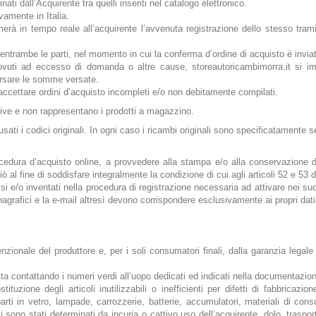
inati dall’Acquirente tra quelli inseriti nel catalogo elettronico.
vamente in Italia.
merà in tempo reale all’acquirente l’avvenuta registrazione dello stesso trami
 entrambe le parti, nel momento in cui la conferma d’ordine di acquisto è inviat
dovuti ad eccesso di domanda o altre cause, storeautoricambimorra.it si 
borsare le somme versate.
 accettare ordini d’acquisto incompleti e/o non debitamente compilati.
, sono indicative e non rappresentano i prodotti a magazzino.
sati i codici originali. In ogni caso i ricambi originali sono specificatamente 
cedura d’acquisto online, a provvedere alla stampa e/o alla conservazione d
iò al fine di soddisfare integralmente la condizione di cui agli articoli 52 e 53 
lsi e/o inventati nella procedura di registrazione necessaria ad attivare nei suo
 anagrafici e la e-mail altresì devono corrispondere esclusivamente ai propri dat
zionale del produttore e, per i soli consumatori finali, dalla garanzia legale 
a contattando i numeri verdi all’uopo dedicati ed indicati nella documentazione
uzione degli articoli inutilizzabili o inefficienti per difetti di fabbricazi
arti in vetro, lampade, carrozzerie, batterie, accumulatori, materiali di con
no stati determinati da incuria o cattivo uso dell’acquirente, dolo, trasporto, 