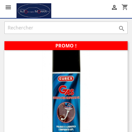
shopping_cart



PROMO !