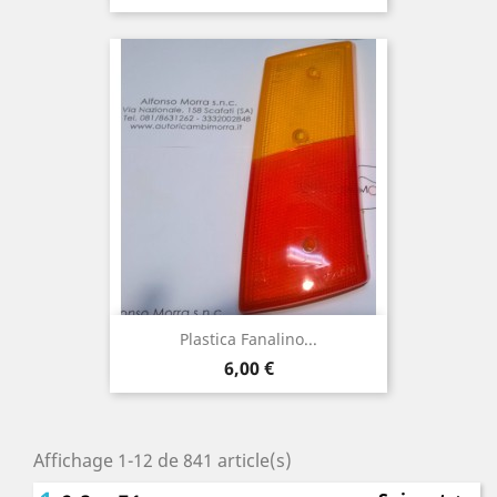
Plastica Fanalino...
Prix
6,00 €
Affichage 1-12 de 841 article(s)