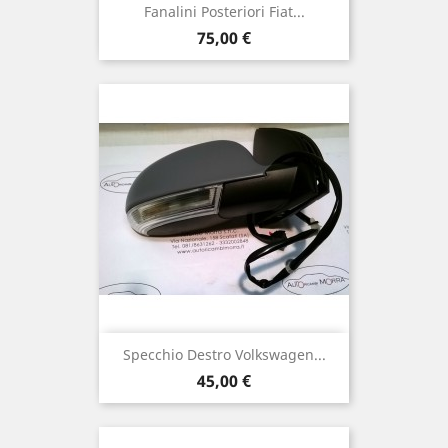
Fanalini Posteriori Fiat...
Prix
75,00 €
Specchio Destro Volkswagen...
Prix
45,00 €