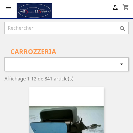
shopping_cart



CARROZZERIA

Affichage 1-12 de 841 article(s)