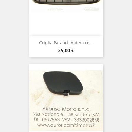
Griglia Paraurti Anteriore...
Prix
25,00 €