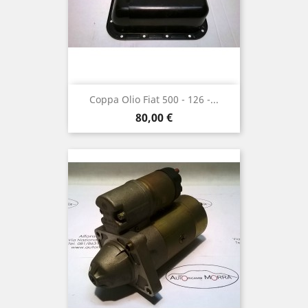
Coppa Olio Fiat 500 - 126 -...
Prezzo
80,00 €