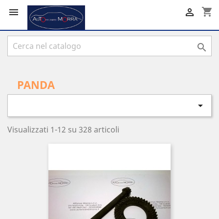
shopping_cart



PANDA

Visualizzati 1-12 su 328 articoli