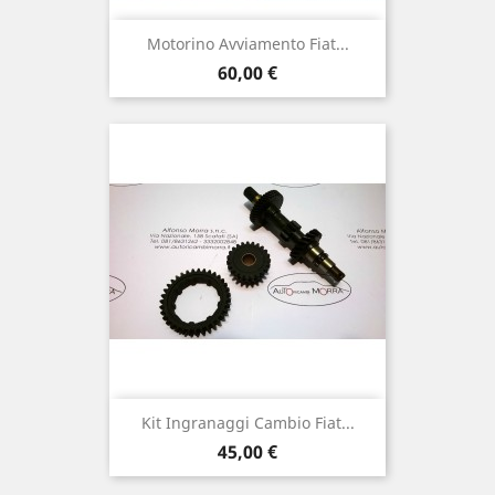
Motorino Avviamento Fiat...
Prezzo
60,00 €
Kit Ingranaggi Cambio Fiat...
Prezzo
45,00 €