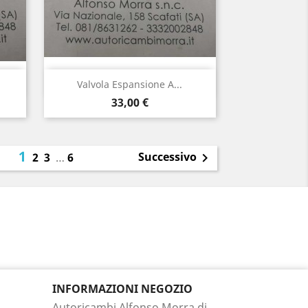
Anteprima

Valvola Espansione A...
Prezzo
33,00 €
1
Successivo
2
3
…
6

INFORMAZIONI NEGOZIO
Autoricambi Alfonso Morra di