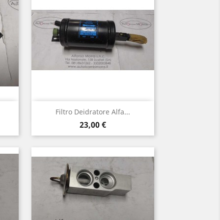
Anteprima

Filtro Deidratore Alfa...
Prezzo
23,00 €