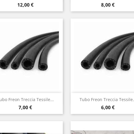
Prezzo
Prezzo
12,00 €
8,00 €
Anteprima
Anteprima


ubo Freon Treccia Tessile...
Tubo Freon Treccia Tessile.
Prezzo
Prezzo
7,00 €
6,00 €