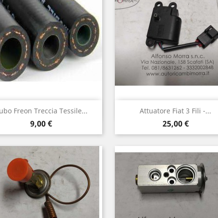
Anteprima
Anteprima


ubo Freon Treccia Tessile...
Attuatore Fiat 3 Fili -...
Prezzo
Prezzo
9,00 €
25,00 €