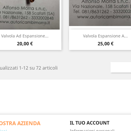
Anteprima
Anteprima


Valvola Ad Espansione...
Valvola Espansione A...
Prezzo
Prezzo
20,00 €
25,00 €
ualizzati 1-12 su 72 articoli
OSTRA AZIENDA
IL TUO ACCOUNT
Informazioni personali