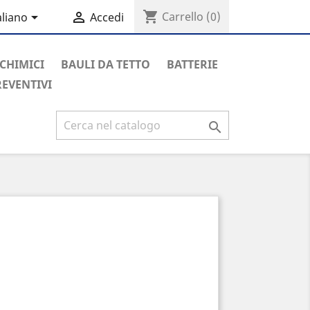
shopping_cart


Carrello
(0)
aliano
Accedi
 CHIMICI
BAULI DA TETTO
BATTERIE
REVENTIVI
