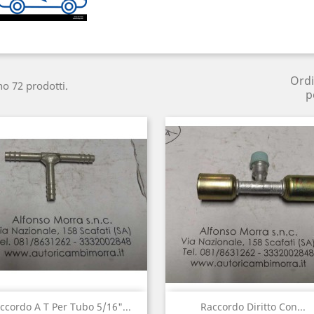
Ord
no 72 prodotti.
p
Anteprima
Anteprima


ccordo A T Per Tubo 5/16"...
Raccordo Diritto Con...