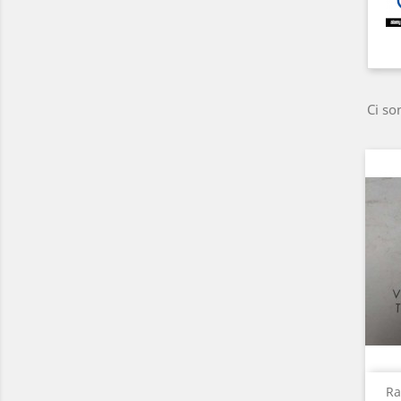
Ci so
Ra