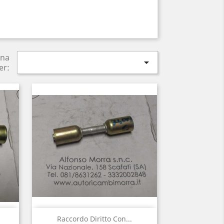
ina

er:
Anteprima

Raccordo Diritto Con...