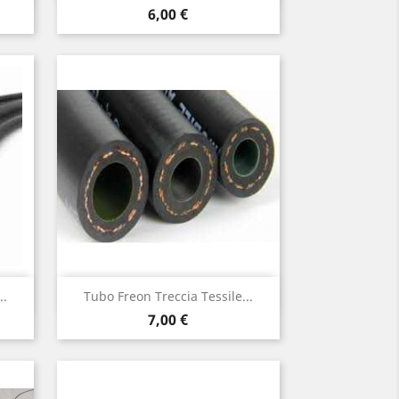
Prezzo
6,00 €
Anteprima

..
Tubo Freon Treccia Tessile...
Prezzo
7,00 €