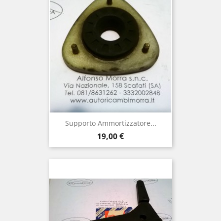
Supporto Ammortizzatore...
Prezzo
19,00 €