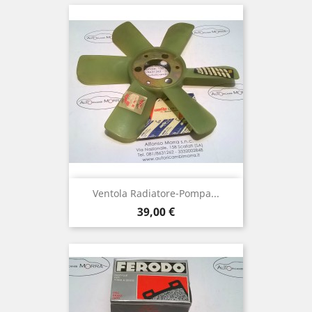
Ventola Radiatore-Pompa...
Prezzo
39,00 €