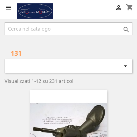
shopping_cart



131

Visualizzati 1-12 su 231 articoli